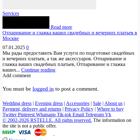
Services
Read more
Отпаривание и глажка ваших свадебных и вечерних платьев в
Москве
07.01.2025
0
Мы рады предоставить Вам услуги по подготовке свадебных
и вечерних платьев, а так же аксессуаров. Отпаривание и
глажка ваших свадебных платьев, Отпаривание и глажка
ваших...
Continue reading
Add comment
You must be
logged in
to post a comment.
Wedding dress
|
Evening dress
|
Accessories
|
Sale
|
About us
|
Payment, delivery and returns
|
Privacy Policy
|
Where to buy
Twitter
Pinterest
Whatsapp
Tik-tok
Email
Telegram
Vk
© 2002-2026 RSTELLE. All rights reserved.
The information on
the site is not a public offer.
.