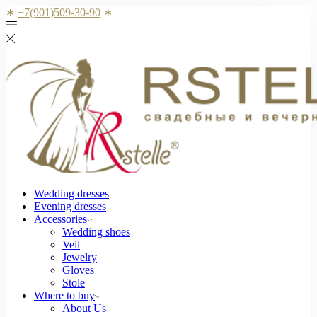
∗
+7(901)509-30-90
∗
Wedding dresses
Evening dresses
Accessories
Wedding shoes
Veil
Jewelry
Gloves
Stole
Where to buy
About Us