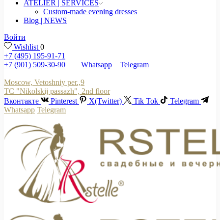
ATELIER | SERVICES
Custom-made evening dresses
Blog | NEWS
Войти
Wishlist
0
+7 (495) 195-91-71
+7 (901) 509-30-90
Whatsapp
Telegram
Moscow, Vetoshniy per.,9
TC "Nikolskij passazh", 2nd floor
Вконтакте
Pinterest
X(Twitter)
Tik Tok
Telegram
Whatsapp
Telegram