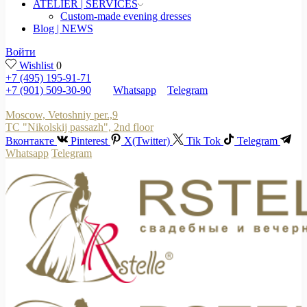
ATELIER | SERVICES
Custom-made evening dresses
Blog | NEWS
Войти
Wishlist
0
+7 (495) 195-91-71
+7 (901) 509-30-90
Whatsapp
Telegram
Moscow, Vetoshniy per.,9
TC "Nikolskij passazh", 2nd floor
Вконтакте
Pinterest
X(Twitter)
Tik Tok
Telegram
Whatsapp
Telegram