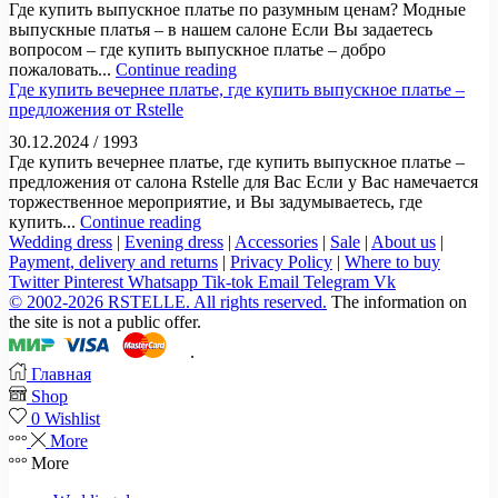
Где купить выпускное платье по разумным ценам? Модные
выпускные платья – в нашем салоне Если Вы задаетесь
вопросом – где купить выпускное платье – добро
пожаловать...
Continue reading
Где купить вечернее платье, где купить выпускное платье –
предложения от Rstelle
30.12.2024
/
1993
Где купить вечернее платье, где купить выпускное платье –
предложения от салона Rstelle для Вас Если у Вас намечается
торжественное мероприятие, и Вы задумываетесь, где
купить...
Continue reading
Wedding dress
|
Evening dress
|
Accessories
|
Sale
|
About us
|
Payment, delivery and returns
|
Privacy Policy
|
Where to buy
Twitter
Pinterest
Whatsapp
Tik-tok
Email
Telegram
Vk
© 2002-2026 RSTELLE. All rights reserved.
The information on
the site is not a public offer.
.
Главная
Shop
0
Wishlist
More
More