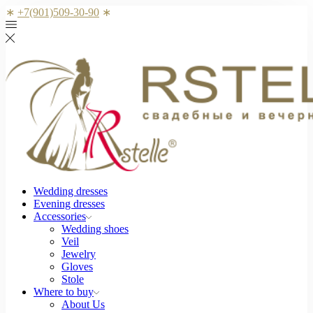
∗
+7(901)509-30-90
∗
Wedding dresses
Evening dresses
Accessories
Wedding shoes
Veil
Jewelry
Gloves
Stole
Where to buy
About Us