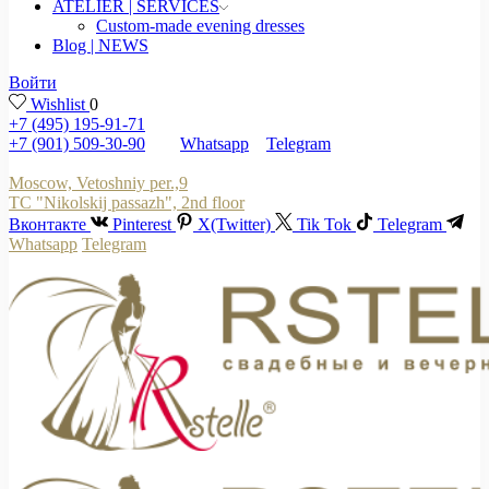
ATELIER | SERVICES
Custom-made evening dresses
Blog | NEWS
Войти
Wishlist
0
+7 (495) 195-91-71
+7 (901) 509-30-90
Whatsapp
Telegram
Moscow, Vetoshniy per.,9
TC "Nikolskij passazh", 2nd floor
Вконтакте
Pinterest
X(Twitter)
Tik Tok
Telegram
Whatsapp
Telegram