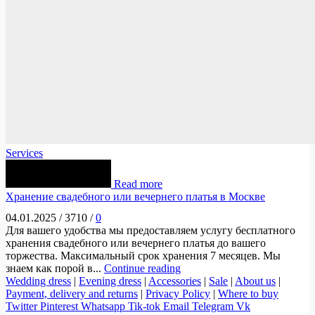
Services
Read more
Хранение свадебного или вечернего платья в Москве
04.01.2025
/
3710
/
0
Для вашего удобства мы предоставляем услугу бесплатного
хранения свадебного или вечернего платья до вашего
торжества. Максимальный срок хранения 7 месяцев. Мы
знаем как порой в...
Continue reading
Wedding dress
|
Evening dress
|
Accessories
|
Sale
|
About us
|
Payment, delivery and returns
|
Privacy Policy
|
Where to buy
Twitter
Pinterest
Whatsapp
Tik-tok
Email
Telegram
Vk