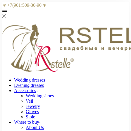
∗
+7(901)509-30-90
∗
Wedding dresses
Evening dresses
Accessories
Wedding shoes
Veil
Jewelry
Gloves
Stole
Where to buy
About Us