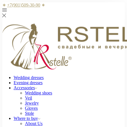
∗
+7(901)509-30-90
∗
Wedding dresses
Evening dresses
Accessories
Wedding shoes
Veil
Jewelry
Gloves
Stole
Where to buy
About Us