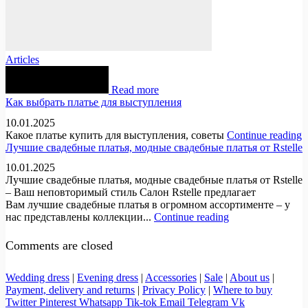
Articles
Read more
Как выбрать платье для выступления
10.01.2025
Какое платье купить для выступления, советы
Continue reading
Лучшие свадебные платья, модные свадебные платья от Rstelle
10.01.2025
Лучшие свадебные платья, модные свадебные платья от Rstelle
– Ваш неповторимый стиль Салон Rstelle предлагает
Вам лучшие свадебные платья в огромном ассортименте – у
нас представлены коллекции...
Continue reading
Comments are closed
Wedding dress
|
Evening dress
|
Accessories
|
Sale
|
About us
|
Payment, delivery and returns
|
Privacy Policy
|
Where to buy
Twitter
Pinterest
Whatsapp
Tik-tok
Email
Telegram
Vk