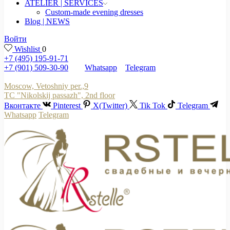
ATELIER | SERVICES
Custom-made evening dresses
Blog | NEWS
Войти
Wishlist
0
+7 (495) 195-91-71
+7 (901) 509-30-90
Whatsapp
Telegram
Moscow, Vetoshniy per.,9
TC "Nikolskij passazh", 2nd floor
Вконтакте
Pinterest
X(Twitter)
Tik Tok
Telegram
Whatsapp
Telegram