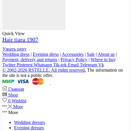
Quick View
Hair tiara 1907
Узнать цену
Wedding dress
|
Evening dress
|
Accessories
|
Sale
|
About us
|
Payment, delivery and returns
|
Privacy Policy
|
Where to buy
Twitter
Pinterest
Whatsapp
Tik-tok
Email
Telegram
Vk
© 2002-2026 RSTELLE. All rights reserved.
The information on
the site is not a public offer.
.
Главная
Shop
0
Wishlist
More
More
Wedding dresses
Evening dresses