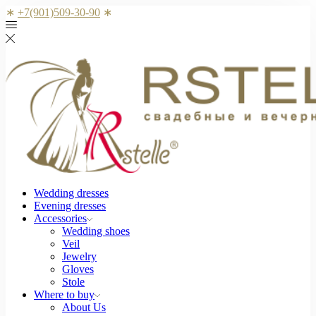
∗
+7(901)509-30-90
∗
Wedding dresses
Evening dresses
Accessories
Wedding shoes
Veil
Jewelry
Gloves
Stole
Where to buy
About Us