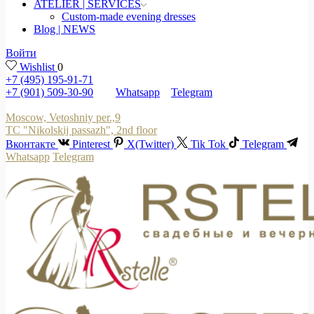
ATELIER | SERVICES
Custom-made evening dresses
Blog | NEWS
Войти
Wishlist
0
+7 (495) 195-91-71
+7 (901) 509-30-90
Whatsapp
Telegram
Moscow, Vetoshniy per.,9
TC "Nikolskij passazh", 2nd floor
Вконтакте
Pinterest
X(Twitter)
Tik Tok
Telegram
Whatsapp
Telegram