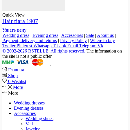
Quick View
Hair tiara 1907
Узнать цену
Wedding dress
|
Evening dress
|
Accessories
|
Sale
|
About us
|
Payment, delivery and returns
|
Privacy Policy
|
Where to buy
Twitter
Pinterest
Whatsapp
Tik-tok
Email
Telegram
Vk
© 2002-2026 RSTELLE. All rights reserved.
The information on
the site is not a public offer.
.
Главная
Shop
0
Wishlist
More
More
Wedding dresses
Evening dresses
Accessories
Wedding shoes
Veil
Jewelry