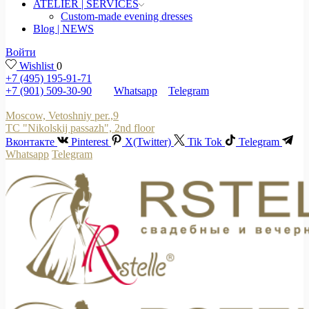
ATELIER | SERVICES
Custom-made evening dresses
Blog | NEWS
Войти
Wishlist
0
+7 (495) 195-91-71
+7 (901) 509-30-90
Whatsapp
Telegram
Moscow, Vetoshniy per.,9
TC "Nikolskij passazh", 2nd floor
Вконтакте
Pinterest
X(Twitter)
Tik Tok
Telegram
Whatsapp
Telegram