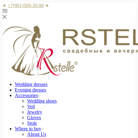
∗
+7(901)509-30-90
∗
Wedding dresses
Evening dresses
Accessories
Wedding shoes
Veil
Jewelry
Gloves
Stole
Where to buy
About Us