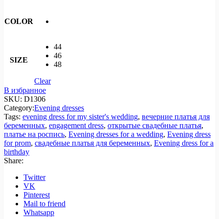
COLOR
44
46
SIZE
48
Clear
В избранное
SKU:
D1306
Category:
Evening dresses
Tags:
evening dress for my sister's wedding
,
вечерние платья для
беременных
,
engagement dress
,
открытые свадебные платья
,
платье на роспись
,
Evening dresses for a wedding
,
Evening dress
for prom
,
свадебные платья для беременных
,
Evening dress for a
birthday
Share:
Twitter
VK
Pinterest
Mail to friend
Whatsapp