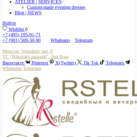
ATELIER | SERVICES
Custom-made evening dresses
Blog | NEWS
Войти
Wishlist
0
+7 (495) 195-91-71
+7 (901) 509-30-90
Whatsapp
Telegram
Moscow, Vetoshniy per.,9
TC "Nikolskij passazh", 2nd floor
Вконтакте
Pinterest
X(Twitter)
Tik Tok
Telegram
Whatsapp
Telegram