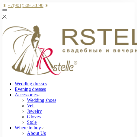
∗
+7(901)509-30-90
∗
Wedding dresses
Evening dresses
Accessories
Wedding shoes
Veil
Jewelry
Gloves
Stole
Where to buy
About Us