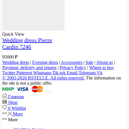
Quick View
Wedding dress Pierre
Cardin 7246
95000
₽
Wedding dress
|
Evening dress
|
Accessories
|
Sale
|
About us
|
Payment, delivery and returns
|
Privacy Policy
|
Where to buy
Twitter
Pinterest
Whatsapp
Tik-tok
Email
Telegram
Vk
© 2002-2026 RSTELLE. All rights reserved.
The information on
the site is not a public offer.
.
Главная
Shop
0
Wishlist
More
More