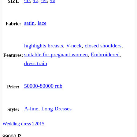
40
,
42
,
44
,
46
SIZE
satin
,
lace
Fabric:
highlights breasts
,
V-neck
,
closed shoulders
,
suitable for pregnant women
,
Embroidered
,
Features:
dress train
50000-80000 rub
Price:
A-line
,
Long Dresses
Style:
Wedding dress 22015
99000
₽