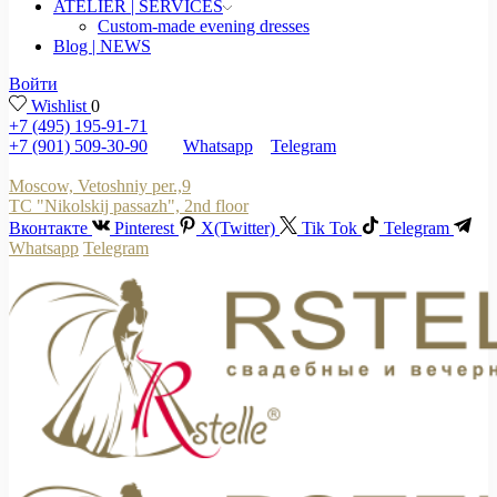
ATELIER | SERVICES
Custom-made evening dresses
Blog | NEWS
Войти
Wishlist
0
+7 (495) 195-91-71
+7 (901) 509-30-90
Whatsapp
Telegram
Moscow, Vetoshniy per.,9
TC "Nikolskij passazh", 2nd floor
Вконтакте
Pinterest
X(Twitter)
Tik Tok
Telegram
Whatsapp
Telegram