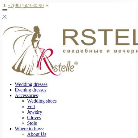
∗
+7(901)509-30-90
∗
Wedding dresses
Evening dresses
Accessories
Wedding shoes
Veil
Jewelry
Gloves
Stole
Where to buy
About Us