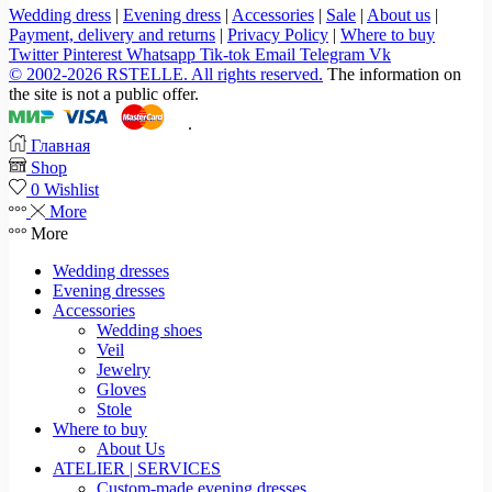
Wedding dress
|
Evening dress
|
Accessories
|
Sale
|
About us
|
Payment, delivery and returns
|
Privacy Policy
|
Where to buy
Twitter
Pinterest
Whatsapp
Tik-tok
Email
Telegram
Vk
© 2002-2026 RSTELLE. All rights reserved.
The information on
the site is not a public offer.
.
Главная
Shop
0
Wishlist
More
More
Wedding dresses
Evening dresses
Accessories
Wedding shoes
Veil
Jewelry
Gloves
Stole
Where to buy
About Us
ATELIER | SERVICES
Custom-made evening dresses