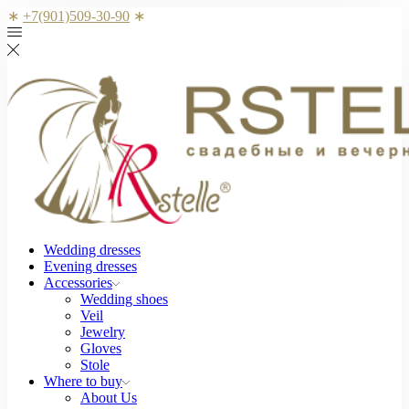
∗
+7(901)509-30-90
∗
Wedding dresses
Evening dresses
Accessories
Wedding shoes
Veil
Jewelry
Gloves
Stole
Where to buy
About Us