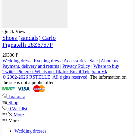
Quick View
Shoes (sandals) Carlo
Pignatelli 28Z6757P
29300
₽
Wedding dress
|
Evening dress
|
Accessories
|
Sale
|
About us
|
Payment, delivery and returns
|
Privacy Policy
|
Where to buy
Twitter
Pinterest
Whatsapp
Tik-tok
Email
Telegram
Vk
© 2002-2026 RSTELLE. All rights reserved.
The information on
the site is not a public offer.
.
Главная
Shop
0
Wishlist
More
More
Wedding dresses