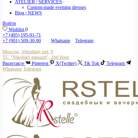
ATELIER | SERVICES
Custom-made evening dresses
Blog | NEWS
Войти
Wishlist
0
+7 (495) 195-91-71
+7 (901) 509-30-90
Whatsapp
Telegram
Moscow, Vetoshniy per.,9
TC "Nikolskij passazh", 2nd floor
Вконтакте
Pinterest
X(Twitter)
Tik Tok
Telegram
Whatsapp
Telegram