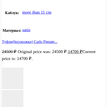
more than 11 cm
Каблук:
satin
Материал:
Туфли(босоножки) Carlo Pignate...
24500
₽
Original price was: 24500 ₽.
14700
₽
Current
price is: 14700 ₽.