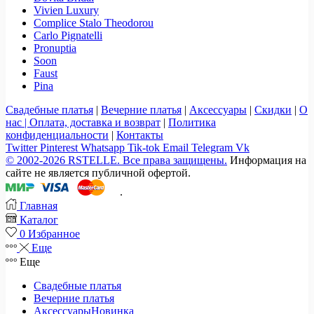
Vivien Luxury
Complice Stalo Theodorou
Carlo Pignatelli
Pronuptia
Soon
Faust
Pina
Свадебные платья
|
Вечерние платья
|
Аксессуары
|
Скидки
|
О
нас |
Оплата, доставка и возврат
|
Политика
конфиденциальности
|
Контакты
Twitter
Pinterest
Whatsapp
Tik-tok
Email
Telegram
Vk
© 2002-2026 RSTELLE. Все права защищены.
Информация на
сайте не является публичной офертой.
.
Главная
Каталог
0
Избранное
Еще
Еще
Свадебные платья
Вечерние платья
Аксессуары
Новинка