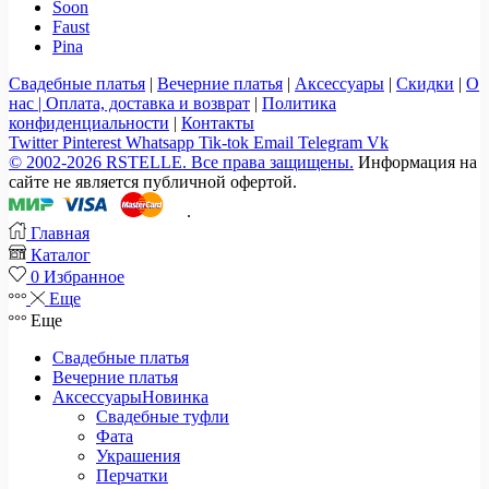
Soon
Faust
Pina
Свадебные платья
|
Вечерние платья
|
Аксессуары
|
Скидки
|
О
нас |
Оплата, доставка и возврат
|
Политика
конфиденциальности
|
Контакты
Twitter
Pinterest
Whatsapp
Tik-tok
Email
Telegram
Vk
© 2002-2026 RSTELLE. Все права защищены.
Информация на
сайте не является публичной офертой.
.
Главная
Каталог
0
Избранное
Еще
Еще
Свадебные платья
Вечерние платья
Аксессуары
Новинка
Свадебные туфли
Фата
Украшения
Перчатки