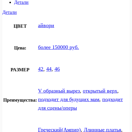
Детали
Детали
айвори
ЦВЕТ
более 150000 руб.
Цена:
42
,
44
,
46
РАЗМЕР
V образный вырез
,
открытый верх
,
подходит для будущих мам
,
подходит
Преимущества:
для сцены/оперы
Греческий(Ампир)
,
Длинные платья
,