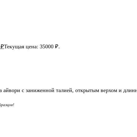
0
₽
Текущая цена: 35000 ₽.
ета айвори с заниженной талией, открытым верхом и дли
бразцов!