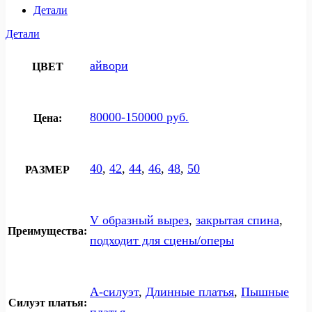
Детали
Детали
айвори
ЦВЕТ
80000-150000 руб.
Цена:
40
,
42
,
44
,
46
,
48
,
50
РАЗМЕР
V образный вырез
,
закрытая спина
,
Преимущества:
подходит для сцены/оперы
А-силуэт
,
Длинные платья
,
Пышные
Силуэт платья:
платья