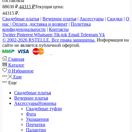
составляла
88630 ₽.
44315
₽
Текущая цена:
44315 ₽.
Свадебные платья
|
Вечерние платья
|
Аксессуары
|
Скидки
|
О
нас |
Оплата, доставка и возврат
|
Политика
конфиденциальности
|
Контакты
Twitter
Pinterest
Whatsapp
Tik-tok
Email
Telegram
Vk
© 2002-2026 RSTELLE. Все права защищены.
Информация на
сайте не является публичной офертой.
.
Главная
Каталог
0
Избранное
Еще
Еще
Свадебные платья
Вечерние платья
Аксессуары
Новинка
Свадебные туфли
Фата
Украшения
Перчатки
Палантин