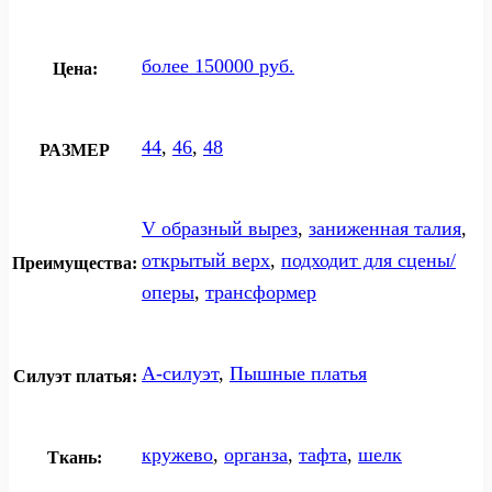
более 150000 руб.
Цена:
44
,
46
,
48
РАЗМЕР
V образный вырез
,
заниженная талия
,
открытый верх
,
подходит для сцены/
Преимущества:
оперы
,
трансформер
А-силуэт
,
Пышные платья
Силуэт платья:
кружево
,
органза
,
тафта
,
шелк
Ткань: