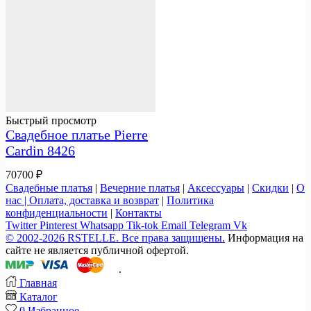
Быстрый просмотр
Свадебное платье Pierre
Cardin 8426
70700
₽
Свадебные платья
|
Вечерние платья
|
Аксессуары
|
Скидки
|
О
нас |
Оплата, доставка и возврат
|
Политика
конфиденциальности
|
Контакты
Twitter
Pinterest
Whatsapp
Tik-tok
Email
Telegram
Vk
© 2002-2026 RSTELLE. Все права защищены.
Информация на
сайте не является публичной офертой.
.
Главная
Каталог
0
Избранное