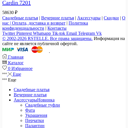
Cardin 7201
58630
₽
Свадебные платья
|
Вечерние платья
|
Аксессуары
|
Скидки
|
О
нас |
Оплата, доставка и возврат
|
Политика
конфиденциальности
|
Контакты
Twitter
Pinterest
Whatsapp
Tik-tok
Email
Telegram
Vk
© 2002-2026 RSTELLE. Все права защищены.
Информация на
сайте не является публичной офертой.
.
Главная
Каталог
0
Избранное
Еще
Еще
Свадебные платья
Вечерние платья
Аксессуары
Новинка
Свадебные туфли
Фата
Украшения
Перчатки
Палантин