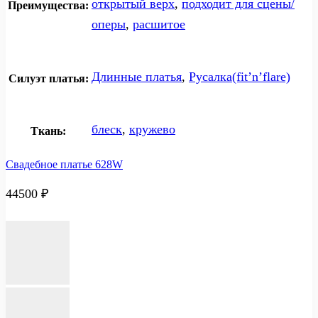
открытый верх
,
подходит для сцены/
Преимущества:
оперы
,
расшитое
Длинные платья
,
Русалка(fit’n’flare)
Силуэт платья:
блеск
,
кружево
Ткань:
Свадебное платье 628W
44500
₽