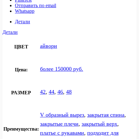
Отправить по email
Whatsapp
Детали
Детали
айвори
ЦВЕТ
более 150000 руб.
Цена:
42
,
44
,
46
,
48
РАЗМЕР
V образный вырез
,
закрытая спина
,
закрытые плечи
,
закрытый верх
,
Преимущества:
платье с рукавами
,
подходит для