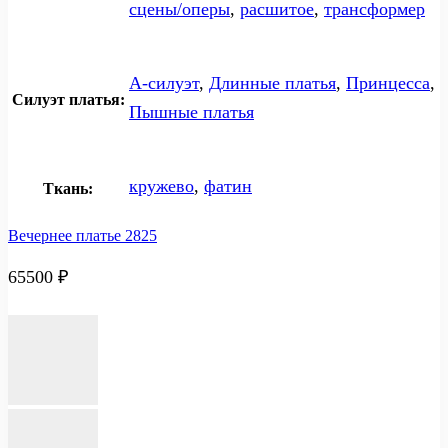
сцены/оперы
,
расшитое
,
трансформер
А-силуэт
,
Длинные платья
,
Принцесса
,
Силуэт платья:
Пышные платья
кружево
,
фатин
Ткань:
Вечернее платье 2825
65500
₽