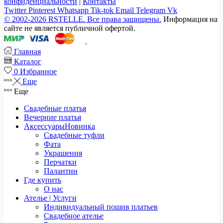
конфиденциальности
|
Контакты
Twitter
Pinterest
Whatsapp
Tik-tok
Email
Telegram
Vk
© 2002-2026 RSTELLE. Все права защищены.
Информация на
сайте не является публичной офертой.
.
Главная
Каталог
0
Избранное
Еще
Еще
Свадебные платья
Вечерние платья
Аксессуары
Новинка
Свадебные туфли
Фата
Украшения
Перчатки
Палантин
Где купить
О нас
Ателье | Услуги
Индивидуальный пошив платьев
Свадебное ателье