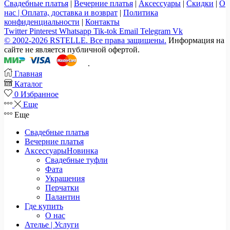
Свадебные платья
|
Вечерние платья
|
Аксессуары
|
Скидки
|
О
нас |
Оплата, доставка и возврат
|
Политика
конфиденциальности
|
Контакты
Twitter
Pinterest
Whatsapp
Tik-tok
Email
Telegram
Vk
© 2002-2026 RSTELLE. Все права защищены.
Информация на
сайте не является публичной офертой.
.
Главная
Каталог
0
Избранное
Еще
Еще
Свадебные платья
Вечерние платья
Аксессуары
Новинка
Свадебные туфли
Фата
Украшения
Перчатки
Палантин
Где купить
О нас
Ателье | Услуги