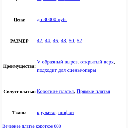
до 30000 руб.
Цена:
42
,
44
,
46
,
48
,
50
,
52
РАЗМЕР
V образный вырез
,
открытый верх
,
Преимущества:
подходит для сцены/оперы
Короткие платья
,
Прямые платья
Силуэт платья:
кружево
,
шифон
Ткань:
Вечернее платье короткое 008