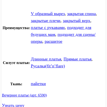
V образный вырез
,
закрытая спина
,
закрытые плечи
,
закрытый верх
,
платье с рукавами
,
подходит для
Преимущества:
будущих мам
,
подходит для сцены/
оперы
,
расшитое
Длинные платья
,
Прямые платья
,
Силуэт платья:
Русалка(fit’n’flare)
пайетки
Ткань:
Вечернее платье (арт. 6590)
Узнать цену