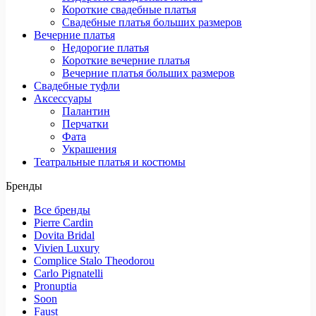
Короткие свадебные платья
Свадебные платья больших размеров
Вечерние платья
Недорогие платья
Короткие вечерние платья
Вечерние платья больших размеров
Свадебные туфли
Аксессуары
Палантин
Перчатки
Фата
Украшения
Театральные платья и костюмы
Бренды
Все бренды
Pierre Cardin
Dovita Bridal
Vivien Luxury
Complice Stalo Theodorou
Carlo Pignatelli
Pronuptia
Soon
Faust