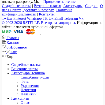
платье в рассрочку. Мы...
Продолжить чтение
Свадебные платья
|
Вечерние платья
|
Аксессуары
|
Скидки
|
О
нас |
Оплата, доставка и возврат
|
Политика
конфиденциальности
|
Контакты
Twitter
Pinterest
Whatsapp
Tik-tok
Email
Telegram
Vk
© 2002-2026 RSTELLE. Все права защищены.
Информация на
сайте не является публичной офертой.
.
Главная
Каталог
0
Избранное
Еще
Еще
Свадебные платья
Вечерние платья
Аксессуары
Новинка
Свадебные туфли
Фата
Украшения
Перчатки
Палантин
Где купить
О нас