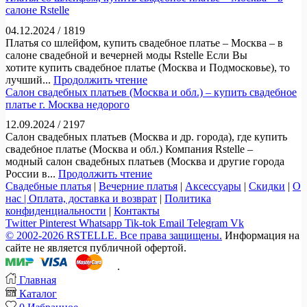
салоне Rstelle
04.12.2024
/
1819
Платья со шлейфом, купить свадебное платье – Москва – в
салоне свадебной и вечерней моды Rstelle Если Вы
хотите купить свадебное платье (Москва и Подмосковье), то
лучший...
Продолжить чтение
Салон свадебных платьев (Москва и обл.) – купить свадебное
платье г. Москва недорого
12.09.2024
/
2197
Салон свадебных платьев (Москва и др. города), где купить
свадебное платье (Москва и обл.) Компания Rstelle –
модный салон свадебных платьев (Москва и другие города
России в...
Продолжить чтение
Свадебные платья
|
Вечерние платья
|
Аксессуары
|
Скидки
|
О
нас |
Оплата, доставка и возврат
|
Политика
конфиденциальности
|
Контакты
Twitter
Pinterest
Whatsapp
Tik-tok
Email
Telegram
Vk
© 2002-2026 RSTELLE. Все права защищены.
Информация на
сайте не является публичной офертой.
.
Главная
Каталог