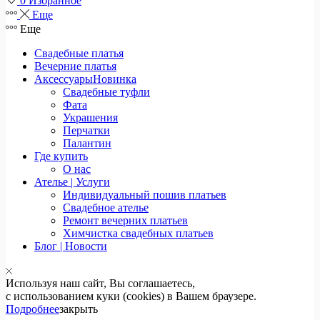
0
Избранное
Еще
Еще
Свадебные платья
Вечерние платья
Аксессуары
Новинка
Свадебные туфли
Фата
Украшения
Перчатки
Палантин
Где купить
О нас
Ателье | Услуги
Индивидуальный пошив платьев
Свадебное ателье
Ремонт вечерних платьев
Химчистка свадебных платьев
Блог | Новости
Используя наш сайт, Вы соглашаетесь,
с использованием куки (cookies) в Вашем браузере.
Подробнее
закрыть