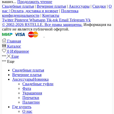
ваших...
Продолжить чтение
Свадебные платья
|
Вечерние платья
|
Аксессуары
|
Скидки
|
О
нас |
Оплата, доставка и возврат
|
Политика
конфиденциальности
|
Контакты
Twitter
Pinterest
Whatsapp
Tik-tok
Email
Telegram
Vk
© 2002-2026 RSTELLE. Все права защищены.
Информация на
сайте не является публичной офертой.
.
Главная
Каталог
0
Избранное
Еще
Еще
Свадебные платья
Вечерние платья
Аксессуары
Новинка
Свадебные туфли
Фата
Украшения
Перчатки
Палантин
Где купить
О нас