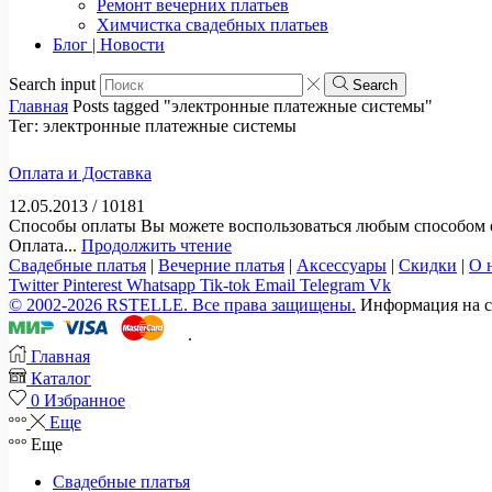
Ремонт вечерних платьев
Химчистка свадебных платьев
Блог | Новости
Search input
Search
Главная
Posts tagged "электронные платежные системы"
Тег: электронные платежные системы
Оплата и Доставка
12.05.2013
/
10181
Способы оплаты Вы можете воспользоваться любым способом
Оплата...
Продолжить чтение
Свадебные платья
|
Вечерние платья
|
Аксессуары
|
Скидки
|
О 
Twitter
Pinterest
Whatsapp
Tik-tok
Email
Telegram
Vk
© 2002-2026 RSTELLE. Все права защищены.
Информация на са
.
Главная
Каталог
0
Избранное
Еще
Еще
Свадебные платья