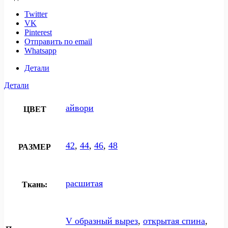
Twitter
VK
Pinterest
Отправить по email
Whatsapp
Детали
Детали
айвори
ЦВЕТ
42
,
44
,
46
,
48
РАЗМЕР
расшитая
Ткань:
V образный вырез
,
открытая спина
,