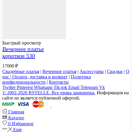
Быстрый просмотр
Вечернее платье
короткое 530
17000
₽
Свадебные платья
|
Вечерние платья
|
Аксессуары
|
Скидки
|
О
нас |
Оплата, доставка и возврат
|
Политика
конфиденциальности
|
Контакты
Twitter
Pinterest
Whatsapp
Tik-tok
Email
Telegram
Vk
© 2002-2026 RSTELLE. Все права защищены.
Информация на
сайте не является публичной офертой.
.
Главная
Каталог
0
Избранное
Еще