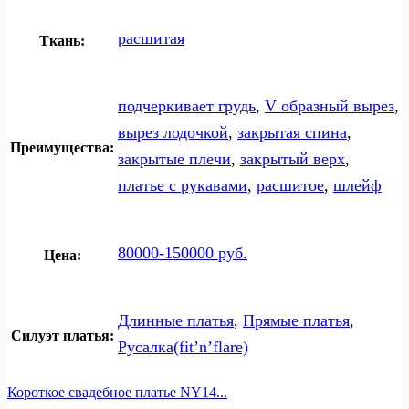
расшитая
Ткань:
подчеркивает грудь
,
V образный вырез
,
вырез лодочкой
,
закрытая спина
,
Преимущества:
закрытые плечи
,
закрытый верх
,
платье с рукавами
,
расшитое
,
шлейф
80000-150000 руб.
Цена:
Длинные платья
,
Прямые платья
,
Силуэт платья:
Русалка(fit’n’flare)
Короткое свадебное платье NY14...