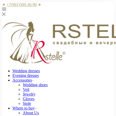
∗
+7(901)509-30-90
∗
Wedding dresses
Evening dresses
Accessories
Wedding shoes
Veil
Jewelry
Gloves
Stole
Where to buy
About Us