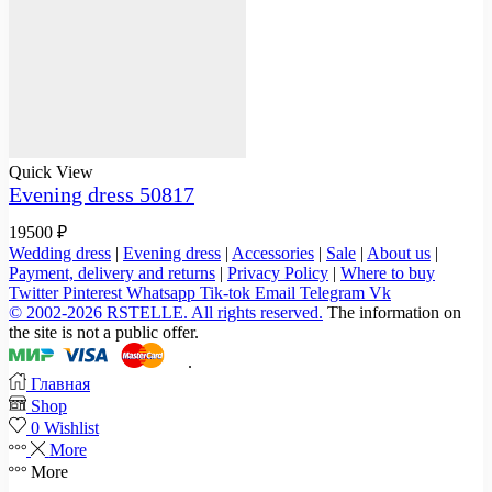
Quick View
Evening dress 50817
19500
₽
Wedding dress
|
Evening dress
|
Accessories
|
Sale
|
About us
|
Payment, delivery and returns
|
Privacy Policy
|
Where to buy
Twitter
Pinterest
Whatsapp
Tik-tok
Email
Telegram
Vk
© 2002-2026 RSTELLE. All rights reserved.
The information on
the site is not a public offer.
.
Главная
Shop
0
Wishlist
More
More