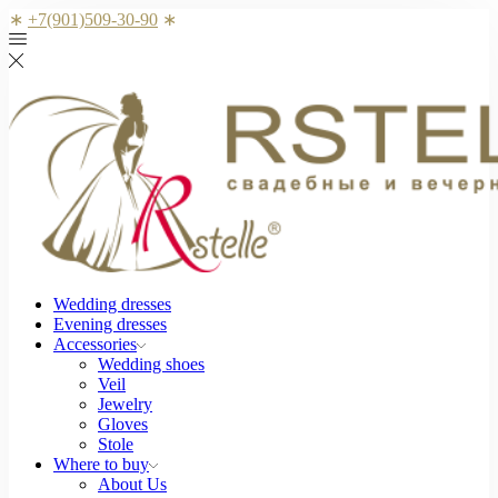
∗
+7(901)509-30-90
∗
Wedding dresses
Evening dresses
Accessories
Wedding shoes
Veil
Jewelry
Gloves
Stole
Where to buy
About Us