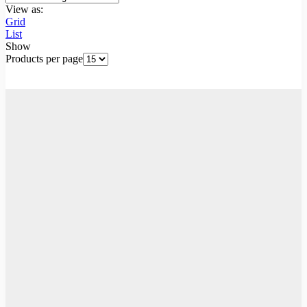
View as:
Grid
List
Show
Products per page