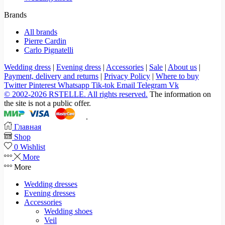
Brands
All brands
Pierre Cardin
Carlo Pignatelli
Wedding dress
|
Evening dress
|
Accessories
|
Sale
|
About us
|
Payment, delivery and returns
|
Privacy Policy
|
Where to buy
Twitter
Pinterest
Whatsapp
Tik-tok
Email
Telegram
Vk
© 2002-2026 RSTELLE. All rights reserved.
The information on
the site is not a public offer.
.
Главная
Shop
0
Wishlist
More
More
Wedding dresses
Evening dresses
Accessories
Wedding shoes
Veil