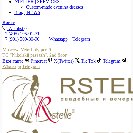
ATELIER | SERVICES
Custom-made evening dresses
Blog | NEWS
Войти
Wishlist
0
+7 (495) 195-91-71
+7 (901) 509-30-90
Whatsapp
Telegram
Moscow, Vetoshniy per.,9
TC "Nikolskij passazh", 2nd floor
Вконтакте
Pinterest
X(Twitter)
Tik Tok
Telegram
Whatsapp
Telegram