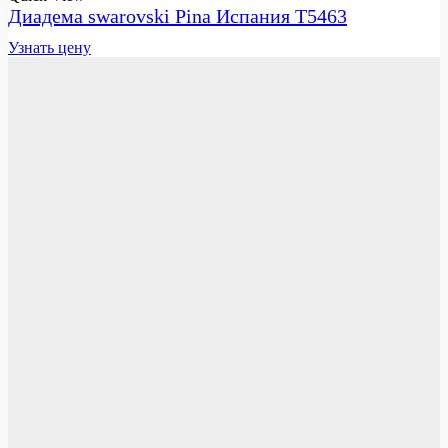
Диадема swarovski Pina Испания T5463
Узнать цену