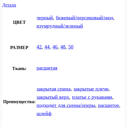
Детали
черный
,
бежевый/персиковый/нюд
,
ЦВЕТ
изумрудный/зеленый
42
,
44
,
46
,
48
,
50
РАЗМЕР
расшитая
Ткань:
закрытая спина
,
закрытые плечи
,
закрытый верх
,
платье с рукавами
,
Преимущества:
подходит для сцены/оперы
,
расшитое
,
шлейф