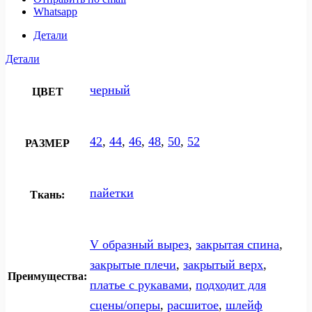
Whatsapp
Детали
Детали
черный
ЦВЕТ
42
,
44
,
46
,
48
,
50
,
52
РАЗМЕР
пайетки
Ткань:
V образный вырез
,
закрытая спина
,
закрытые плечи
,
закрытый верх
,
Преимущества:
платье с рукавами
,
подходит для
сцены/оперы
,
расшитое
,
шлейф