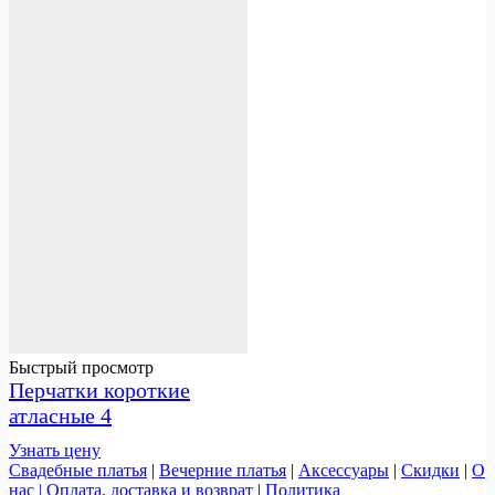
Быстрый просмотр
Перчатки короткие
атласные 4
Узнать цену
Свадебные платья
|
Вечерние платья
|
Аксессуары
|
Скидки
|
О
нас |
Оплата, доставка и возврат
|
Политика