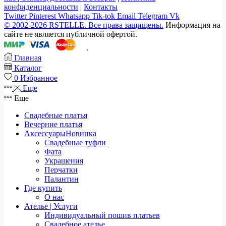
конфиденциальности
|
Контакты
Twitter
Pinterest
Whatsapp
Tik-tok
Email
Telegram
Vk
© 2002-2026 RSTELLE. Все права защищены.
Информация на
сайте не является публичной офертой.
.
Главная
Каталог
0
Избранное
Еще
Еще
Свадебные платья
Вечерние платья
Аксессуары
Новинка
Свадебные туфли
Фата
Украшения
Перчатки
Палантин
Где купить
О нас
Ателье | Услуги
Индивидуальный пошив платьев
Свадебное ателье