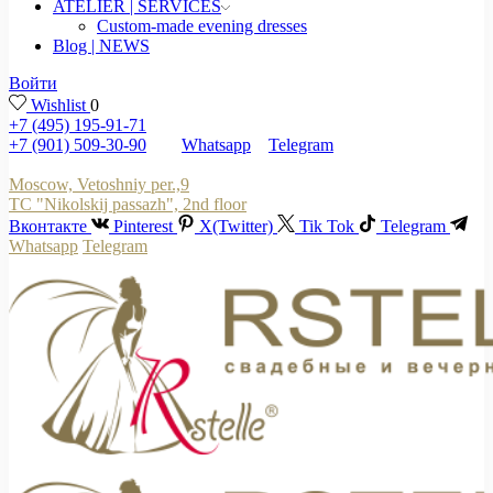
ATELIER | SERVICES
Custom-made evening dresses
Blog | NEWS
Войти
Wishlist
0
+7 (495) 195-91-71
+7 (901) 509-30-90
Whatsapp
Telegram
Moscow, Vetoshniy per.,9
TC "Nikolskij passazh", 2nd floor
Вконтакте
Pinterest
X(Twitter)
Tik Tok
Telegram
Whatsapp
Telegram