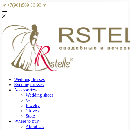
∗
+7(901)509-30-90
∗
Wedding dresses
Evening dresses
Accessories
Wedding shoes
Veil
Jewelry
Gloves
Stole
Where to buy
About Us