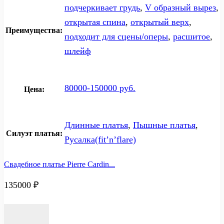
подчеркивает грудь
,
V образный вырез
,
открытая спина
,
открытый верх
,
Преимущества:
подходит для сцены/оперы
,
расшитое
,
шлейф
80000-150000 руб.
Цена:
Длинные платья
,
Пышные платья
,
Силуэт платья:
Русалка(fit’n’flare)
Свадебное платье Pierre Cardin...
135000
₽