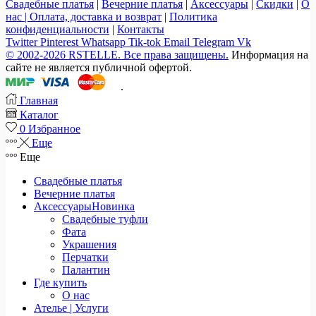
Свадебные платья
|
Вечерние платья
|
Аксессуары
|
Скидки
|
О
нас |
Оплата, доставка и возврат
|
Политика
конфиденциальности
|
Контакты
Twitter
Pinterest
Whatsapp
Tik-tok
Email
Telegram
Vk
© 2002-2026 RSTELLE. Все права защищены.
Информация на
сайте не является публичной офертой.
.
Главная
Каталог
0
Избранное
Еще
Еще
Свадебные платья
Вечерние платья
Аксессуары
Новинка
Свадебные туфли
Фата
Украшения
Перчатки
Палантин
Где купить
О нас
Ателье | Услуги