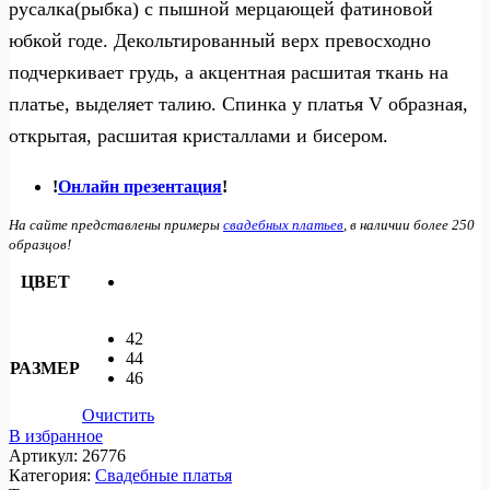
русалка(рыбка) с пышной мерцающей фатиновой
юбкой годе. Декольтированный верх превосходно
подчеркивает грудь, а акцентная расшитая ткань на
платье, выделяет талию. Спинка у платья V образная,
открытая, расшитая кристаллами и бисером.
!
Онлайн презентация
!
На сайте представлены примеры
свадебных платьев
, в наличии более 250
образцов!
ЦВЕТ
42
44
РАЗМЕР
46
Очистить
В избранное
Артикул:
26776
Категория:
Свадебные платья