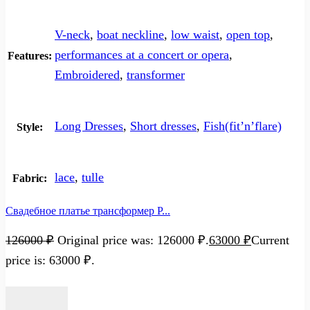
V-neck
,
boat neckline
,
low waist
,
open top
,
performances at a concert or opera
,
Features:
Embroidered
,
transformer
Long Dresses
,
Short dresses
,
Fish(fit’n’flare)
Style:
lace
,
tulle
Fabric:
Свадебное платье трансформер P...
126000
₽
Original price was: 126000 ₽.
63000
₽
Current
price is: 63000 ₽.