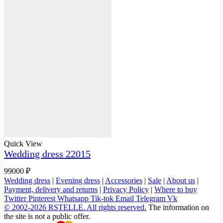
Quick View
Wedding dress 22015
99000
₽
Wedding dress
|
Evening dress
|
Accessories
|
Sale
|
About us
|
Payment, delivery and returns
|
Privacy Policy
|
Where to buy
Twitter
Pinterest
Whatsapp
Tik-tok
Email
Telegram
Vk
© 2002-2026 RSTELLE. All rights reserved.
The information on
the site is not a public offer.