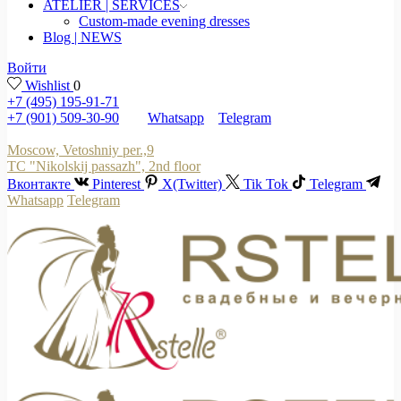
ATELIER | SERVICES
Custom-made evening dresses
Blog | NEWS
Войти
Wishlist
0
+7 (495) 195-91-71
+7 (901) 509-30-90
Whatsapp
Telegram
Moscow, Vetoshniy per.,9
TC "Nikolskij passazh", 2nd floor
Вконтакте
Pinterest
X(Twitter)
Tik Tok
Telegram
Whatsapp
Telegram