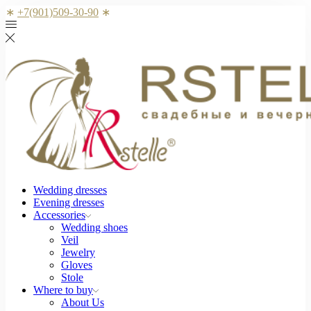
∗
+7(901)509-30-90
∗
Wedding dresses
Evening dresses
Accessories
Wedding shoes
Veil
Jewelry
Gloves
Stole
Where to buy
About Us