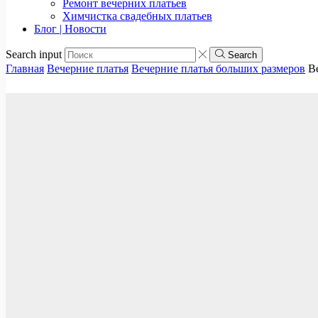
Ремонт вечерних платьев
Химчистка свадебных платьев
Блог | Новости
Search input
Search
Главная
Вечерние платья
Вечерние платья больших размеров
В