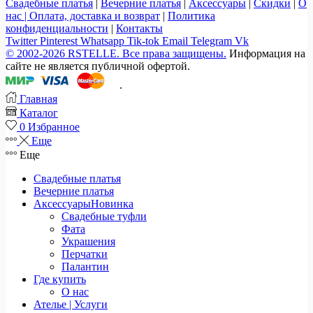
Свадебные платья
|
Вечерние платья
|
Аксессуары
|
Скидки
|
О
нас |
Оплата, доставка и возврат
|
Политика
конфиденциальности
|
Контакты
Twitter
Pinterest
Whatsapp
Tik-tok
Email
Telegram
Vk
© 2002-2026 RSTELLE. Все права защищены.
Информация на
сайте не является публичной офертой.
.
Главная
Каталог
0
Избранное
Еще
Еще
Свадебные платья
Вечерние платья
Аксессуары
Новинка
Свадебные туфли
Фата
Украшения
Перчатки
Палантин
Где купить
О нас
Ателье | Услуги