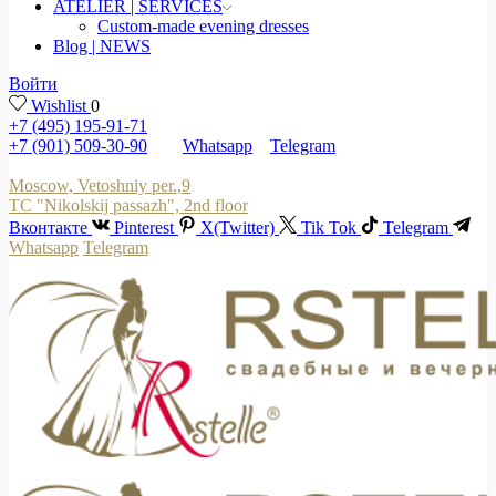
ATELIER | SERVICES
Custom-made evening dresses
Blog | NEWS
Войти
Wishlist
0
+7 (495) 195-91-71
+7 (901) 509-30-90
Whatsapp
Telegram
Moscow, Vetoshniy per.,9
TC "Nikolskij passazh", 2nd floor
Вконтакте
Pinterest
X(Twitter)
Tik Tok
Telegram
Whatsapp
Telegram