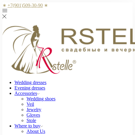
∗
+7(901)509-30-90
∗
Wedding dresses
Evening dresses
Accessories
Wedding shoes
Veil
Jewelry
Gloves
Stole
Where to buy
About Us