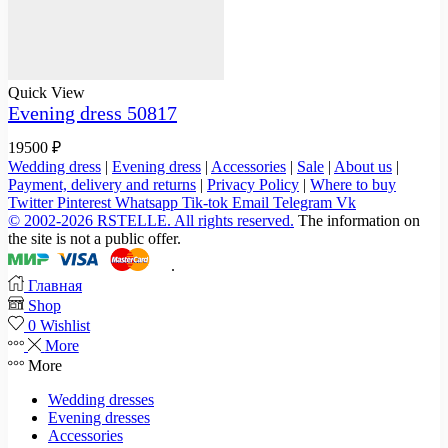
Quick View
Evening dress 50817
19500
₽
Wedding dress
|
Evening dress
|
Accessories
|
Sale
|
About us
|
Payment, delivery and returns
|
Privacy Policy
|
Where to buy
Twitter
Pinterest
Whatsapp
Tik-tok
Email
Telegram
Vk
© 2002-2026 RSTELLE. All rights reserved.
The information on
the site is not a public offer.
.
Главная
Shop
0
Wishlist
More
More
Wedding dresses
Evening dresses
Accessories